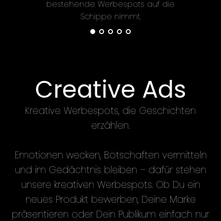
bestehende Werbespots auf die
Nachha
Schippe nimmt.
für d
Creative Ads
Kreative Werbespots, die Geschichten
erzählen.
Emotionen wecken, Botschaften vermitteln
und im Gedächtnis bleiben – dafür stehen
unsere kreativen Werbespots. Ob Du ein
neues Produkt bewerben, Deine Marke
präsentieren oder Dein Publikum einfach nur