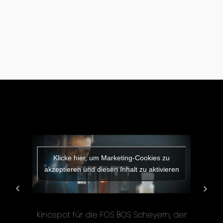
Klicke hier, um Marketing-Cookies zu
Kl
akzeptieren und diesen Inhalt zu aktivieren
akze
Kinospot für die FOS BOS Scheyern, der
akt